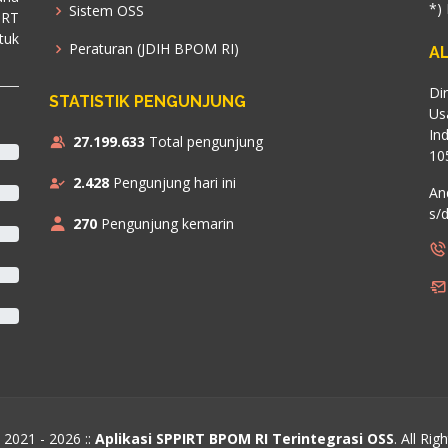
*)
Sistem OSS
IRT
tuk
Peraturan (JDIH BPOM RI)
A
Di
STATISTIK PENGUNJUNG
Us
In
27.199.633
Total pengunjung
10
2.428
Pengunjung hari ini
An
s/d
270
Pengunjung kemarin
 2021 - 2026 ::
Aplikasi SPPIRT BPOM RI Terintegrasi OSS
. All Rig