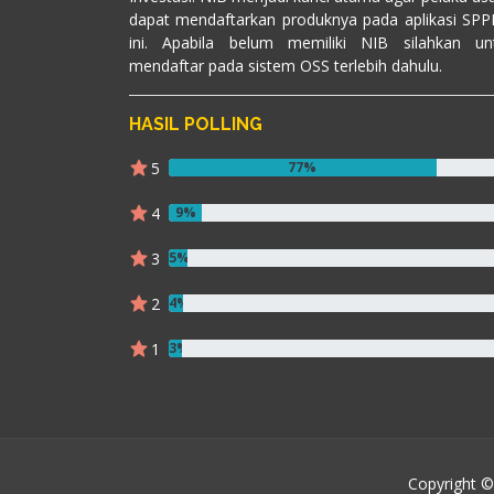
dapat mendaftarkan produknya pada aplikasi SPP
ini. Apabila belum memiliki NIB silahkan un
mendaftar pada sistem OSS terlebih dahulu.
HASIL POLLING
5
77%
4
9%
3
5%
2
4%
1
3%
Copyright ©